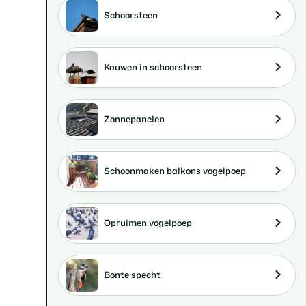
Schoorsteen
Kauwen in schoorsteen
Zonnepanelen
Schoonmaken balkons vogelpoep
Opruimen vogelpoep
Bonte specht