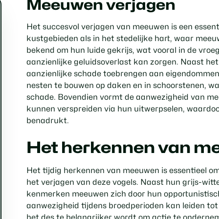
Meeuwen verjagen
Het succesvol verjagen van meeuwen is een essent
kustgebieden als in het stedelijke hart, waar mee
bekend om hun luide gekrijs, wat vooral in de vro
aanzienlijke geluidsoverlast kan zorgen. Naast h
aanzienlijke schade toebrengen aan eigendommen 
nesten te bouwen op daken en in schoorstenen, wat
schade. Bovendien vormt de aanwezigheid van mee
kunnen verspreiden via hun uitwerpselen, waardoo
benadrukt.
Het herkennen van m
Het tijdig herkennen van meeuwen is essentieel o
het verjagen van deze vogels. Naast hun grijs-witte
kenmerken meeuwen zich door hun opportunistische
aanwezigheid tijdens broedperioden kan leiden t
het des te belangrijker wordt om actie te onder