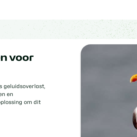
en voor
 geluidsoverlast,
en en
oplossing om dit