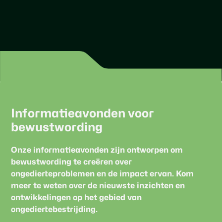
Informatieavonden voor
bewustwording
Onze informatieavonden zijn ontworpen om
bewustwording te creëren over
ongedierteproblemen en de impact ervan. Kom
meer te weten over de nieuwste inzichten en
ontwikkelingen op het gebied van
ongediertebestrijding.