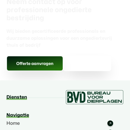
Neem contact op voor
professionele ongedierte
bestrijding
Wij bieden gecertificeerde professionals en
duurzame oplossingen voor een ongediertevrij
thuis of bedrijf
Alle berichten
Offerte aanvragen
Diensten
Navigatie
Home