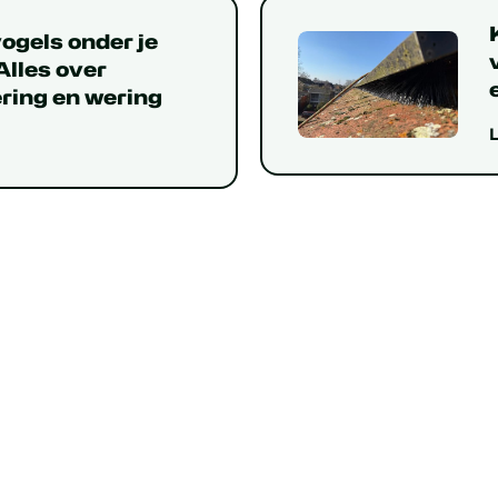
vogels onder je
lles over
ring en wering