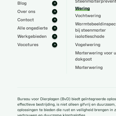
Steenmarterprevent
Blog
Wering
Over ons
Vochtwering
Contact
Warmtebeeldinspec
Alle ongedierte
bij steenmarter
Werkgebieden
isolatieschade
Vacatures
Vogelwering
Marterwering voor 
dakgoot
Marterwering
Bureau voor Dierplagen (BvD) biedt geïntegreerde oploss
effectieve bestrijding, is niet alleen gifvrij en duurz
oplossingen te bieden die rust en veiligheid brengen i
vertrouwen en duurzame klantrelaties.