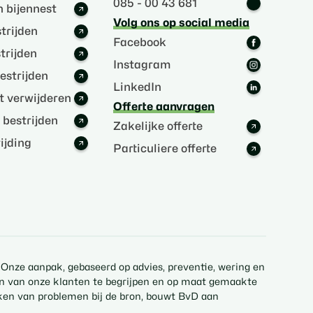
085 - 00 43 681
 bijennest
Volg ons op social media
trijden
Facebook
trijden
Instagram
estrijden
LinkedIn
 verwijderen
Offerte aanvragen
s bestrijden
Zakelijke offerte
jding
Particuliere offerte
 Onze aanpak, gebaseerd op advies, preventie, wering en
ften van onze klanten te begrijpen en op maat gemaakte
kken van problemen bij de bron, bouwt BvD aan