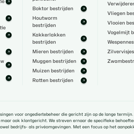
ie
Verwijderen
Boktor bestrijden
Vliegen bes
Houtworm
Vlooien bes
bestrijden
tie
Vogelmijt b
Kakkerlakken
bestrijden
Wespennest
Mieren bestrijden
Zilvervisje
uw
Muggen bestrijden
Zwambestri
Muizen bestrijden
Ratten bestrijden
ingen voor ongediertebeheer die gericht zijn op de lange termijn.
aam, maar ook klantgericht. We streven ernaar de specifieke behoe
n zowel bedrijfs- als privéomgevingen. Met een focus op het aanpa