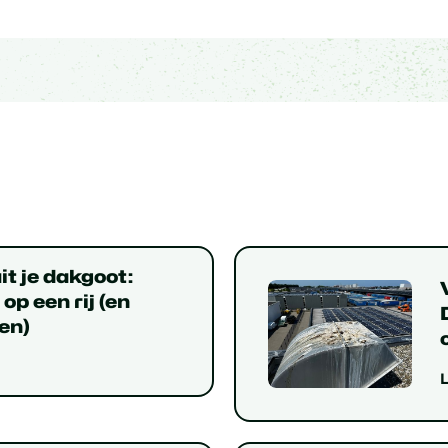
t je dakgoot:
op een rij (en
en)