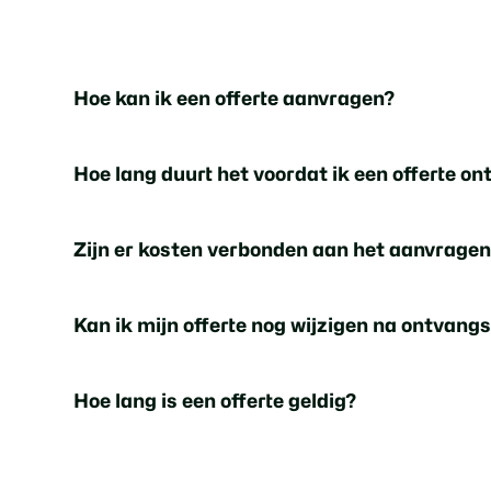
Hoe kan ik een offerte aanvragen?
Het aanvragen van een offerte is eenvoudig. Vul
Hoe lang duurt het voordat ik een offerte o
specifieke wensen. Ons team zal zo snel mogeli
gepersonaliseerde offerte.
Ons team streeft ernaar om binnen 24 uur na ont
Zijn er kosten verbonden aan het aanvragen
sommige gevallen kan het iets langer duren, afha
Nee, het aanvragen van een offerte is geheel vrijb
Kan ik mijn offerte nog wijzigen na ontvang
offerte te accepteren.
Ja, het is mogelijk om wijzigingen aan te brenge
Hoe lang is een offerte geldig?
contact op met ons team om de details te bespre
Onze offertes zijn over het algemeen 30 dagen ge
voorwaarden mogelijk worden herzien.