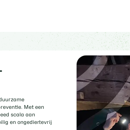
r
n duurzame
preventie. Met een
reed scala aan
ilig en ongediertevrij