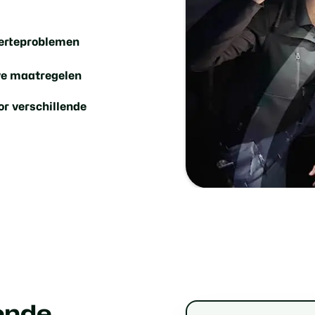
ierteproblemen
ve maatregelen
r verschillende
vende