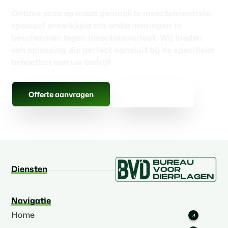
Ontdek onze op maat gemaakte insectencontrole,
speciaal ontwikkeld om ondernemingen te
beschermen tegen insectenoverlast. Wij bieden
een oplossing die perfect aansluit bij de specifieke
behoeften van uw bedrijf.
Gratis advies
Offerte aanvragen
Diensten
Navigatie
Home