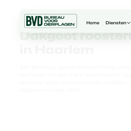
Vorige pagina
Home
Diensten
Dakgoot rooster
in Haarlem
Dhr. Meulman, geconfronteerd met de uitdag
niet langer als een vriend beschouwend, z
oplossing tegen het eeuwenoude probleem 
bladeren en ander afval.