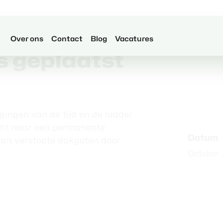
Over ons
Contact
Blog
Vacatures
s geplaatst
ingen van de tijd en de ladder
ocht naar een permanente
Datum
van verstopte dakgoten door
October 