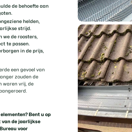
ulde de behoefte aan
goten.
ongeziene helden,
lijkse strijd.
n we de roosters,
ct te passen.
borgen in de prijs,
eerde een gevoel van
 langer zouden de
 waren vrij, de
aangeroerd.
e elementen? Bent u op
t van de jaarlijkse
 Bureau voor