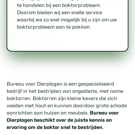
inspectie van uw woning of gebouw om de
boktorbestrijding, waarmee we zowel het
hoe u in de toekomst boktoroverlast kunt
zodat u verzekerd bent van een succesvol
te handelen bij een boktorprobleem.
omvang van het boktorprobleem vast te
milieu als uw gezondheid beschermen.
voorkomen.
resultaat.
Daarom bieden wij een snelle service
stellen en een gepaste
waarbij we zo snel mogelijk bij u zijn om uw
behandelingsmethode te bepalen.
boktorprobleem aan te pakken.
Bureau voor Dierplagen is een gespecialiseerd
bedrijf in het bestrijden van ongedierte, met name
boktorren. Boktorren zijn kleine kevers die zich
voeden met hout en kunnen daardoor grote schade
aanrichten aan huizen en meubels.
Bureau voor
Dierplagen beschikt over de juiste kennis en
ervaring om de boktor snel te bestrijden.