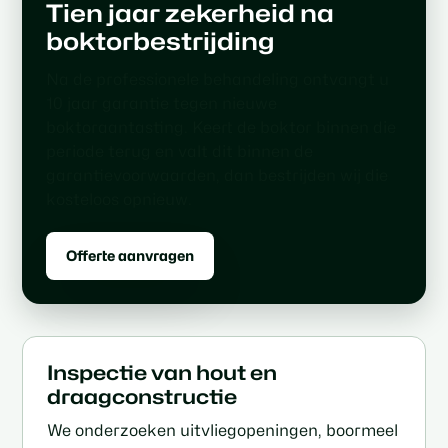
Tien jaar zekerheid na
boktorbestrijding
Na de professionele behandeling ontvangt u
10 jaar garantie tegen nieuwe
boktoraantasting. Keert de boktor binnen die
periode terug en valt dit binnen de
garantievoorwaarden, dan bestrijden wij die
kosteloos opnieuw.
Offerte aanvragen
Inspectie van hout en
draagconstructie
We onderzoeken uitvliegopeningen, boormeel