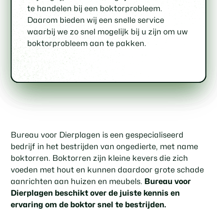
inspectie van uw woning of gebouw om de
boktorbestrijding, waarmee we zowel het
hoe u in de toekomst boktoroverlast kunt
zodat u verzekerd bent van een succesvol
te handelen bij een boktorprobleem.
omvang van het boktorprobleem vast te
milieu als uw gezondheid beschermen.
voorkomen.
resultaat.
Daarom bieden wij een snelle service
stellen en een gepaste
waarbij we zo snel mogelijk bij u zijn om uw
behandelingsmethode te bepalen.
boktorprobleem aan te pakken.
Bureau voor Dierplagen is een gespecialiseerd
bedrijf in het bestrijden van ongedierte, met name
boktorren. Boktorren zijn kleine kevers die zich
voeden met hout en kunnen daardoor grote schade
aanrichten aan huizen en meubels.
Bureau voor
Dierplagen beschikt over de juiste kennis en
ervaring om de boktor snel te bestrijden.