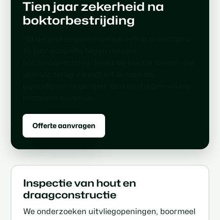
Tien jaar zekerheid na
boktorbestrijding
Na de professionele behandeling ontvangt u
10 jaar garantie tegen nieuwe
boktoraantasting. Keert de boktor binnen die
periode terug en valt dit binnen de
garantievoorwaarden, dan bestrijden wij die
kosteloos opnieuw.
Offerte aanvragen
Inspectie van hout en
draagconstructie
We onderzoeken uitvliegopeningen, boormeel