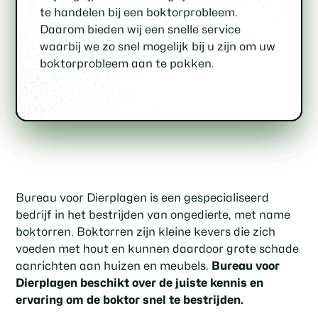
inspectie van uw woning of gebouw om de
boktorbestrijding, waarmee we zowel het
hoe u in de toekomst boktoroverlast kunt
zodat u verzekerd bent van een succesvol
te handelen bij een boktorprobleem.
omvang van het boktorprobleem vast te
milieu als uw gezondheid beschermen.
voorkomen.
resultaat.
Daarom bieden wij een snelle service
stellen en een gepaste
waarbij we zo snel mogelijk bij u zijn om uw
behandelingsmethode te bepalen.
boktorprobleem aan te pakken.
Bureau voor Dierplagen is een gespecialiseerd
bedrijf in het bestrijden van ongedierte, met name
boktorren. Boktorren zijn kleine kevers die zich
voeden met hout en kunnen daardoor grote schade
aanrichten aan huizen en meubels.
Bureau voor
Dierplagen beschikt over de juiste kennis en
ervaring om de boktor snel te bestrijden.