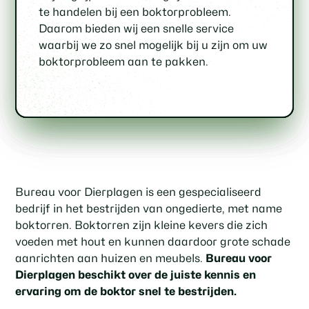
inspectie van uw woning of gebouw om de
boktorbestrijding, waarmee we zowel het
hoe u in de toekomst boktoroverlast kunt
zodat u verzekerd bent van een succesvol
te handelen bij een boktorprobleem.
omvang van het boktorprobleem vast te
milieu als uw gezondheid beschermen.
voorkomen.
resultaat.
Daarom bieden wij een snelle service
stellen en een gepaste
waarbij we zo snel mogelijk bij u zijn om uw
behandelingsmethode te bepalen.
boktorprobleem aan te pakken.
Bureau voor Dierplagen is een gespecialiseerd
bedrijf in het bestrijden van ongedierte, met name
boktorren. Boktorren zijn kleine kevers die zich
voeden met hout en kunnen daardoor grote schade
aanrichten aan huizen en meubels.
Bureau voor
Dierplagen beschikt over de juiste kennis en
ervaring om de boktor snel te bestrijden.