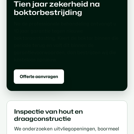
Tien jaar zekerheid na
boktorbestrijding
Na de professionele behandeling ontvangt u
10 jaar garantie tegen nieuwe
boktoraantasting. Keert de boktor binnen die
periode terug en valt dit binnen de
garantievoorwaarden, dan bestrijden wij die
kosteloos opnieuw.
Offerte aanvragen
Inspectie van hout en
draagconstructie
We onderzoeken uitvliegopeningen, boormeel