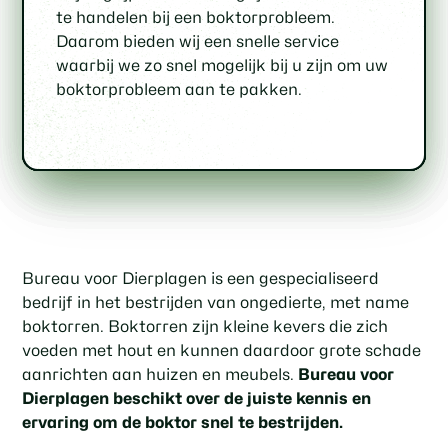
inspectie van uw woning of gebouw om de
boktorbestrijding, waarmee we zowel het
hoe u in de toekomst boktoroverlast kunt
zodat u verzekerd bent van een succesvol
te handelen bij een boktorprobleem.
omvang van het boktorprobleem vast te
milieu als uw gezondheid beschermen.
voorkomen.
resultaat.
Daarom bieden wij een snelle service
stellen en een gepaste
waarbij we zo snel mogelijk bij u zijn om uw
behandelingsmethode te bepalen.
boktorprobleem aan te pakken.
Bureau voor Dierplagen is een gespecialiseerd
bedrijf in het bestrijden van ongedierte, met name
boktorren. Boktorren zijn kleine kevers die zich
voeden met hout en kunnen daardoor grote schade
aanrichten aan huizen en meubels.
Bureau voor
Dierplagen beschikt over de juiste kennis en
ervaring om de boktor snel te bestrijden.