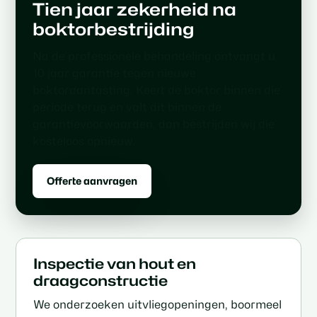
Tien jaar zekerheid na
boktorbestrijding
Na de professionele behandeling ontvangt u
10 jaar garantie tegen nieuwe
boktoraantasting. Keert de boktor binnen die
periode terug en valt dit binnen de
garantievoorwaarden, dan bestrijden wij die
kosteloos opnieuw.
Offerte aanvragen
Inspectie van hout en
draagconstructie
We onderzoeken uitvliegopeningen, boormeel