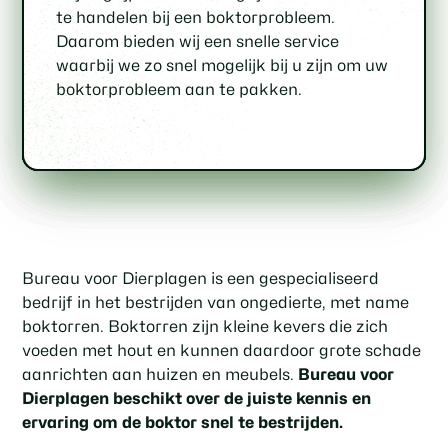
inspectie van uw woning of gebouw om de
boktorbestrijding, waarmee we zowel het
hoe u in de toekomst boktoroverlast kunt
zodat u verzekerd bent van een succesvol
te handelen bij een boktorprobleem.
omvang van het boktorprobleem vast te
milieu als uw gezondheid beschermen.
voorkomen.
resultaat.
Daarom bieden wij een snelle service
stellen en een gepaste
waarbij we zo snel mogelijk bij u zijn om uw
behandelingsmethode te bepalen.
boktorprobleem aan te pakken.
Bureau voor Dierplagen is een gespecialiseerd
bedrijf in het bestrijden van ongedierte, met name
boktorren. Boktorren zijn kleine kevers die zich
voeden met hout en kunnen daardoor grote schade
aanrichten aan huizen en meubels.
Bureau voor
Dierplagen beschikt over de juiste kennis en
ervaring om de boktor snel te bestrijden.