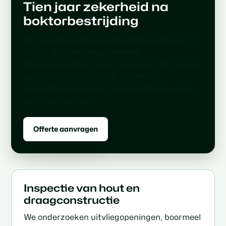
Tien jaar zekerheid na
boktorbestrijding
Na de professionele behandeling ontvangt u
10 jaar garantie tegen nieuwe
boktoraantasting. Keert de boktor binnen die
periode terug en valt dit binnen de
garantievoorwaarden, dan bestrijden wij die
kosteloos opnieuw.
Offerte aanvragen
Inspectie van hout en
draagconstructie
We onderzoeken uitvliegopeningen, boormeel