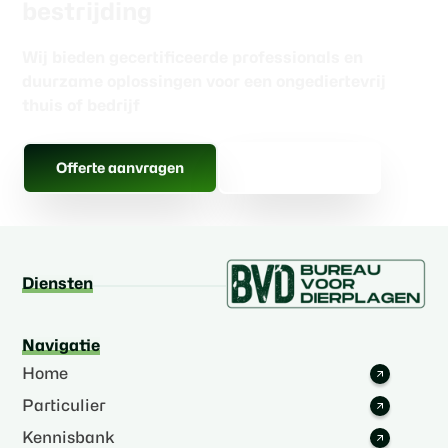
bestrijding
Wij bieden gecertificeerde professionals en
duurzame oplossingen voor een ongediertevrij
thuis of bedrijf
Gratis advies
Offerte aanvragen
Diensten
Navigatie
Home
Particulier
Kennisbank