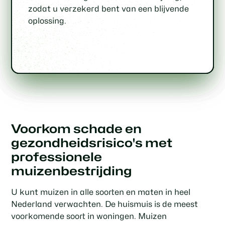
wij voor snelle inspecties en acties.
toekomstige problemen te voorkomen.
voor uw unieke situatie.
technieken, zodat u zich zeker kunt zijn
zodat u verzekerd bent van een blijvende
van een efficiënte bestrijding.
oplossing.
Voorkom schade en
gezondheidsrisico's met
professionele
muizenbestrijding
U kunt muizen in alle soorten en maten in heel
Nederland verwachten. De huismuis is de meest
voorkomende soort in woningen. Muizen