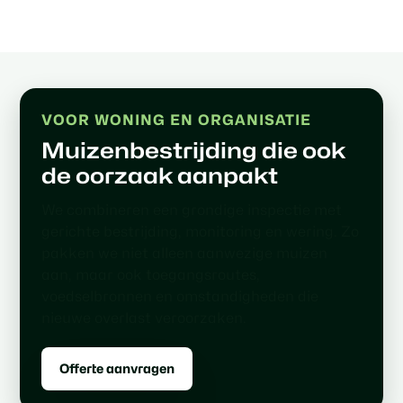
VOOR WONING EN ORGANISATIE
Muizenbestrijding die ook
de oorzaak aanpakt
We combineren een grondige inspectie met
gerichte bestrijding, monitoring en wering. Zo
pakken we niet alleen aanwezige muizen
aan, maar ook toegangsroutes,
voedselbronnen en omstandigheden die
nieuwe overlast veroorzaken.
Offerte aanvragen