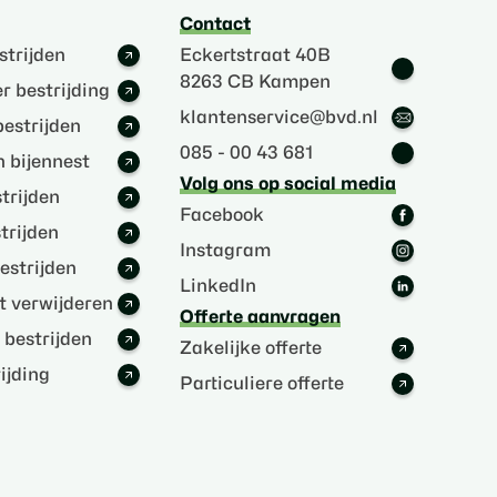
Contact
strijden
Eckertstraat 40B
8263 CB Kampen
r bestrijding
klantenservice@bvd.nl
estrijden
085 - 00 43 681
 bijennest
Volg ons op social media
trijden
Facebook
trijden
Instagram
estrijden
LinkedIn
 verwijderen
Offerte aanvragen
s bestrijden
Zakelijke offerte
jding
Particuliere offerte