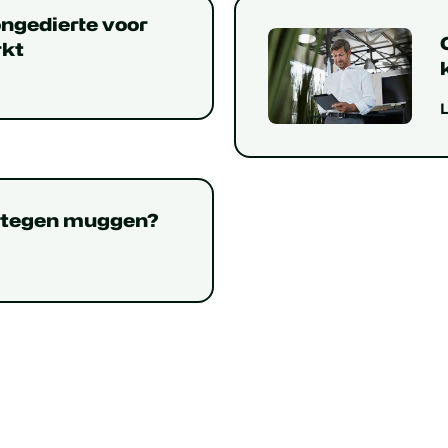
ongedierte voor
rkt
n tegen muggen?