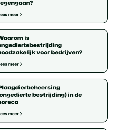
tegengaan?
Lees meer
Waarom is
ongediertebestrijding
noodzakelijk voor bedrijven?
Lees meer
Plaagdierbeheersing
(ongedierte bestrijding) in de
horeca
Lees meer