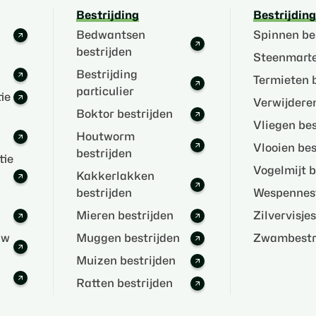
Bestrijding
Bestrijding
Bedwantsen
Spinnen be
bestrijden
Steenmarte
Bestrijding
Termieten b
particulier
ie
Verwijderen
Boktor bestrijden
Vliegen bes
Houtworm
Vlooien bes
bestrijden
tie
Vogelmijt b
Kakkerlakken
bestrijden
Wespennest
Mieren bestrijden
Zilvervisje
uw
Muggen bestrijden
Zwambestri
Muizen bestrijden
Ratten bestrijden