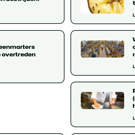
teenmarters
e overtreden