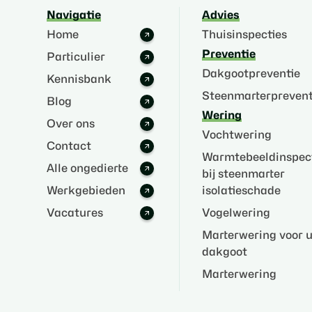
Navigatie
Advies
Home
Thuisinspecties
Preventie
Particulier
Dakgootpreventie
Kennisbank
Steenmarterprevent
Blog
Wering
Over ons
Vochtwering
Contact
Warmtebeeldinspec
Alle ongedierte
bij steenmarter
Werkgebieden
isolatieschade
Vacatures
Vogelwering
Marterwering voor 
dakgoot
Marterwering