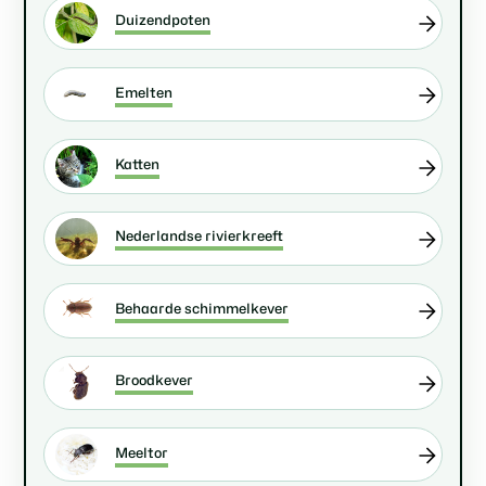
Duizendpoten
Emelten
Katten
Nederlandse rivierkreeft
Behaarde schimmelkever
Broodkever
Meeltor