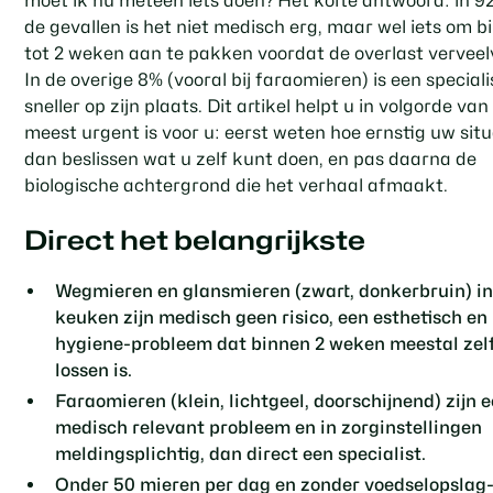
moet ik nu meteen iets doen? Het korte antwoord: in 
de gevallen is het niet medisch erg, maar wel iets om b
tot 2 weken aan te pakken voordat de overlast verveel
In de overige 8% (vooral bij faraomieren) is een speciali
sneller op zijn plaats. Dit artikel helpt u in volgorde va
meest urgent is voor u: eerst weten hoe ernstig uw situa
dan beslissen wat u zelf kunt doen, en pas daarna de
biologische achtergrond die het verhaal afmaakt.
Direct het belangrijkste
Wegmieren en glansmieren (zwart, donkerbruin) in
keuken zijn medisch geen risico, een esthetisch en
hygiene-probleem dat binnen 2 weken meestal zelf
lossen is.
Faraomieren (klein, lichtgeel, doorschijnend) zijn 
medisch relevant probleem en in zorginstellingen
meldingsplichtig, dan direct een specialist.
Onder 50 mieren per dag en zonder voedselopslag