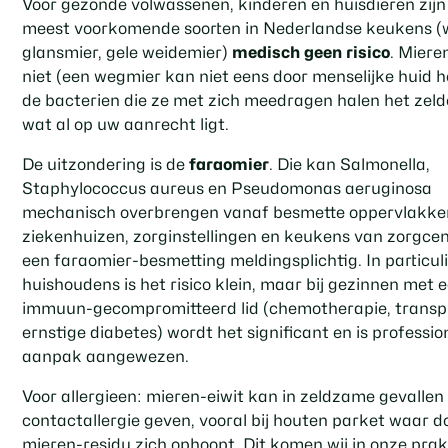
Voor gezonde volwassenen, kinderen en huisdieren zijn
meest voorkomende soorten in Nederlandse keukens (
glansmier, gele weidemier)
medisch geen risico
. Miere
niet (een wegmier kan niet eens door menselijke huid 
de bacterien die ze met zich meedragen halen het zelde
wat al op uw aanrecht ligt.
De uitzondering is de
faraomier
. Die kan
Salmonella
,
Staphylococcus aureus
en
Pseudomonas aeruginosa
mechanisch overbrengen vanaf besmette oppervlakken
ziekenhuizen, zorginstellingen en keukens van zorgcen
een faraomier-besmetting meldingsplichtig. In particul
huishoudens is het risico klein, maar bij gezinnen met 
immuun-gecompromitteerd lid (chemotherapie, transpl
ernstige diabetes) wordt het significant en is professio
aanpak aangewezen.
Voor allergieen: mieren-eiwit kan in zeldzame gevallen
contactallergie geven, vooral bij houten parket waar d
mieren-residu zich ophoopt. Dit komen wij in onze prak