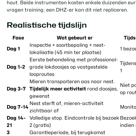
hout. Beide instrumenten kosten enkele duizenden eur
vragen training; een DHZ-er kan dit niet repliceren.
Realistische tijdslijn
Fase
Wat gebeurt er
Tijd
Inspectie + soortbepaling + nest-
Dag 1
1 bezo
lokalisatie (45 min ter plaatse)
Eerste behandeling met professional-
Tijden
Dag 1-2
grade lokdoosjes op vastgestelde
1
looproutes
Mieren transporteren aas naar nest.
Niet p
Dag 3-7
Tijdelijk meer activiteit
rond doosjes,
op rou
gewenst
Nest sterft af, mieren-activiteit
Dag 7-14
Monito
zichtbaar af
Dag 14-
Volledige stop. Eindcontrole bij bezoek
Bezoe
21
2 (gratis)
indien
3
Garantieperiode, bij terugkomst