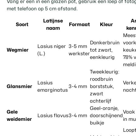
Vang er een in een glazen pot, gebruik een loep of foto
met telefoon op 5 cm afstand.
Latijnse
A
Soort
Formaat
Kleur
naam
ken
Mees
Donkerbruin
voor
Lasius niger
3-5 mm
Wegmier
tot zwart,
keuk
(L.)
werkster
eenkleurig
78% 
meld
Tweekleurig:
roodbruin
Lasius
Verke
Glansmier
3-4 mm
borststuk,
emarginatus
nach
zwart
achterlijf
Geel-oranje,
Gele
Vaak 
Lasius flavus
3-4 mm
doorschijnend
weidemier
in m
buikje
Loop