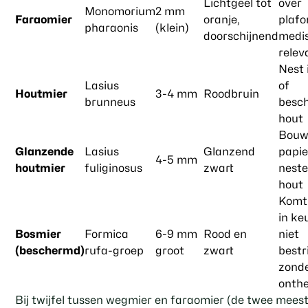
Lichtgeel tot
over
Monomorium
2 mm
Faraomier
oranje,
plafo
pharaonis
(klein)
doorschijnend
medi
relev
Nest 
Lasius
of
Houtmier
3-4 mm
Roodbruin
brunneus
besc
hout
Bouw
Glanzende
Lasius
Glanzend
papie
4-5 mm
houtmier
fuliginosus
zwart
neste
hout
Komt
in ke
Bosmier
Formica
6-9 mm
Rood en
niet
(beschermd)
rufa-groep
groot
zwart
bestr
zond
onthe
Bij twijfel tussen wegmier en faraomier (de twee mees