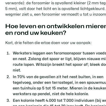
verwarde): de faraomier is opvallend kleiner (2 mm teg
5 mm), valt door het licht en is opvallend lichtgekleurd
wegmier ziet u, een faraomier
vermoedt
u tot u inzoom
Hoe leven en ontwikkelen mieren
en rond uw keuken?
Kort, drie feiten die ertoe doen voor uw aanpak:
Werksters leggen een feromoonspoor
tussen voed
en nest. Zolang dat spoor er ligt, blijven nieuwe m
route lopen. Witazijn breekt het spoor af; bleek do
niet.
In 70% van de gevallen zit het nest buiten
, in een
tegelvoeg, onder een terrastegel, in een spouwmuur
een tuinhuis op 5 tot 15 meter. Mieren in de keuken
werksters op pendel, niet de hele kolonie.
Een kolonie heeft 4.000 tot 7.000 individuen
(bij w