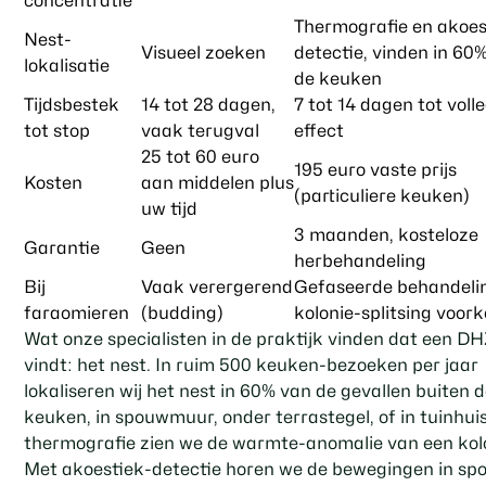
concentratie
Thermografie en akoes
Nest-
Visueel zoeken
detectie, vinden in 60
lokalisatie
de keuken
Tijdsbestek
14 tot 28 dagen,
7 tot 14 dagen tot voll
tot stop
vaak terugval
effect
25 tot 60 euro
195 euro vaste prijs
Kosten
aan middelen plus
(particuliere keuken)
uw tijd
3 maanden, kosteloze
Garantie
Geen
herbehandeling
Bij
Vaak verergerend
Gefaseerde behandelin
faraomieren
(budding)
kolonie-splitsing voor
Wat onze specialisten in de praktijk vinden dat een DH
vindt: het nest. In ruim 500 keuken-bezoeken per jaar
lokaliseren wij het nest in 60% van de gevallen buiten 
keuken, in spouwmuur, onder terrastegel, of in tuinhui
thermografie zien we de warmte-anomalie van een kol
Met akoestiek-detectie horen we de bewegingen in sp