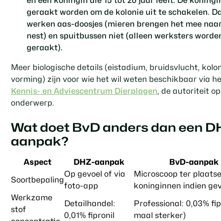
en een koningin die 15 tot 20 jaar leeft. De koning
geraakt worden om de kolonie uit te schakelen. 
werken aas-doosjes (mieren brengen het mee naar
nest) en spuitbussen niet (alleen werksters worde
geraakt).
Meer biologische details (eistadium, bruidsvlucht, kolo
vorming) zijn voor wie het wil weten beschikbaar via h
Kennis- en Adviescentrum Dierplagen
, de autoriteit op
onderwerp.
Wat doet BvD anders dan een D
aanpak?
Aspect
DHZ-aanpak
BvD-aanpak
Op gevoel of via
Microscoop ter plaatse
Soortbepaling
foto-app
koninginnen indien ge
Werkzame
Detailhandel:
Professional: 0,03% fip
stof
0,01% fipronil
maal sterker)