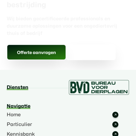
bestrijding
Wij bieden gecertificeerde professionals en
duurzame oplossingen voor een ongediertevrij
thuis of bedrijf
Gratis advies
Offerte aanvragen
Diensten
Navigatie
Home
Particulier
Kennisbank