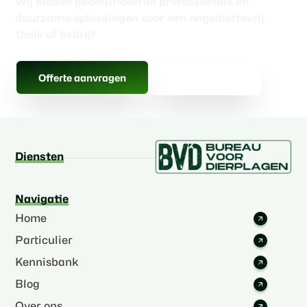
Wij bieden gecertificeerde professionals en
duurzame oplossingen voor een ongediertevrij
thuis of bedrijf
Gratis advies
Offerte aanvragen
Diensten
Navigatie
Home
Particulier
Kennisbank
Blog
Over ons