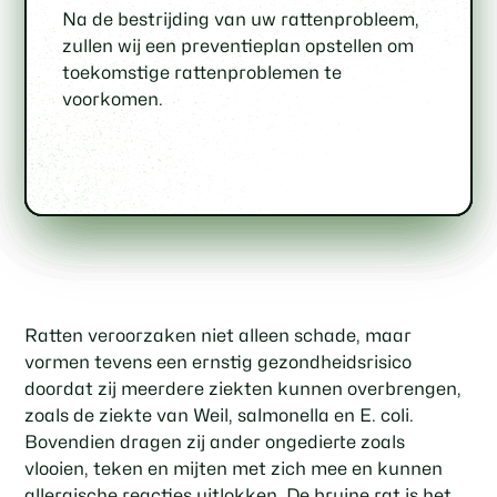
Onze bestrijdingsmethoden zijn discreet
Wij bieden een volledige service, van
Onze ongediertebestrijders zijn
Wij bieden milieuvriendelijke oplossingen
Na de bestrijding van uw rattenprobleem,
en gericht op het minimaliseren van
inspectie tot follow-up, om ervoor te
gecertificeerd en getraind in de laatste
voor rattenbestrijding die veilig zijn voor u,
zullen wij een preventieplan opstellen om
zichtbare tekenen van ongedierte in uw
zorgen dat uw rattenprobleem op een
methoden voor ongediertebestrijding,
uw gezin en het milieu.
toekomstige rattenproblemen te
woning of bedrijf.
efficiënte en effectieve manier wordt
waardoor u verzekerd bent van een
voorkomen.
opgelost.
professionele oplossing voor uw
rattenprobleem.
Ratten veroorzaken niet alleen schade, maar
vormen tevens een ernstig gezondheidsrisico
doordat zij meerdere ziekten kunnen overbrengen,
zoals de ziekte van Weil, salmonella en E. coli.
Bovendien dragen zij ander ongedierte zoals
vlooien, teken en mijten met zich mee en kunnen
allergische reacties uitlokken. De bruine rat is het