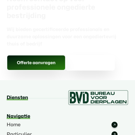
professionele ongedierte
bestrijding
Wij bieden gecertificeerde professionals en
duurzame oplossingen voor een ongediertevrij
thuis of bedrijf
Gratis advies
Offerte aanvragen
Diensten
Navigatie
Home
Particulier