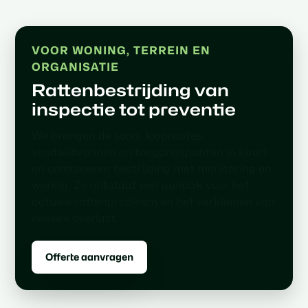
VOOR WONING, TERREIN EN
ORGANISATIE
Rattenbestrijding van
inspectie tot preventie
We brengen de soort, looproutes,
voedselbronnen en toegangspunten in kaart
en combineren bestrijding met monitoring en
wering. Zo ontstaat een aanpak voor het
actuele rattenprobleem én het verkleinen van
nieuwe overlast.
Offerte aanvragen